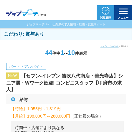
閲覧履歴
メニュー
ジョブマーチLite｜山梨県の求人情報・転職・就職サポート
こだわり:
賞与あり
ジョブマーチLite TOP
賞与あり
44
1
10
件中
件表示
〜
パート・アルバイト
【セブン-イレブン 笛吹八代南店・善光寺店】シ
NEW
ニア層・Wワーク歓迎! コンビニスタッフ【甲府市の求
人】
給与
【時給】
1,055円～
1,319円
【月給】
198,000円～
280,000円
（正社員の場合）
時間帯・店舗により異なる