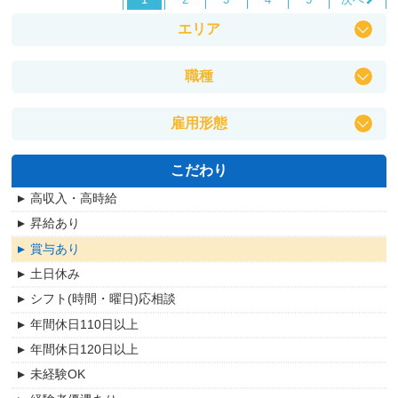
エリア
その他
職種
甲府市
不動産
中央市
雇用形態
製造・修理・検査
昭和町
業務委託
建設・土木・電気工事
甲斐市
こだわり
正社員
物流・運送・配送
笛吹市
高収入・高時給
契約社員
技術職（開発・IT・エンジニア）
山梨市
昇給あり
派遣社員
営業・マーケティング
甲州市
賞与あり
パート・アルバイト
事務・総務・労務・経理
市川三郷町
土日休み
接客・販売
南アルプス市
シフト(時間・曜日)応相談
接客・理美容・サービス
韮崎市
年間休日110日以上
医療・看護・保健
北杜市
年間休日120日以上
保育・教育
富士川町
未経験OK
調理・飲食系
南部町