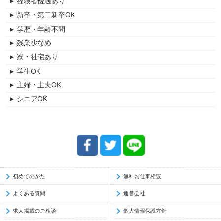
経験者優遇あり
軽作業・倉庫・包装・清掃
早川町
新卒・第二新卒OK
警備・施設管理・設備運転
富士吉田市
学歴・年齢不問
その他
富士河口湖町
残業少なめ
都留市
寮・社宅あり
大月市
学生OK
上野原市
主婦・主夫OK
山中湖村
シニアOK
道志村
相模原市
八王子市
初めてのかた
無料お仕事相談
よくある質問
運営会社
求人掲載のご相談
個人情報保護方針