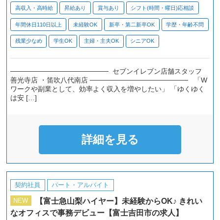
高収入・高時給
昇給あり
賞与あり
シフト(時間・曜日)応相談
年間休日110日以上
未経験OK
新卒・第二新卒OK
学歴・年齢不問
残業少なめ
学生OK
主婦・主夫OK
シニアOK
──────────────────── セブンイレブン店舗スタッフ
善光寺店 ・笛吹八代南店 ──────────────────── 「W
ワークや副業として、効率よく収入を増やしたい」 「ゆくゆく
は安 […]
詳細を見る
契約社員
パート・アルバイト
【富士急山梨ハイヤー】未経験からOK♪ きれい
NEW
なオフィスで事務デビュー【富士吉田市の求人】