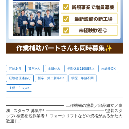
昇給あり
賞与あり
土日休み
年間休日110日以上
未経験OK
経験者優遇あり
新卒・第二新卒OK
学歴・年齢不問
主婦・主夫OK
──────────────────── 工作機械の塗装／部品組立／事
務 スタッフ 募集中! ──────────────────── \塗装スタ
ッフ/ 検査梱包作業者！ フォークリフトなどの資格があるかた大
歓迎 […]