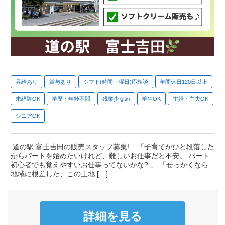
昇給あり
賞与あり
シフト(時間・曜日)応相談
年間休日120日以上
未経験OK
学歴・年齢不問
残業少なめ
学生OK
主婦・主夫OK
シニアOK
道の駅 富士吉田の販売スタッフ募集! 「子育てがひと段落した
からパートを始めたいけれど、難しいお仕事だと不安。 パート
初心者でも覚えやすいお仕事ってないかな? 」 「せっかくなら
地域に根差した、この土地 […]
詳細を見る