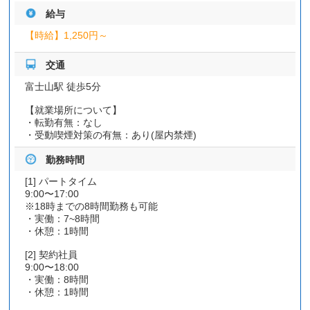
給与
【時給】
1,250円～
交通
富士山駅 徒歩5分
【就業場所について】
・転勤有無：なし
・受動喫煙対策の有無：あり(屋内禁煙)
勤務時間
[1] パートタイム
9:00〜17:00
※18時までの8時間勤務も可能
・実働：7~8時間
・休憩：1時間
[2] 契約社員
9:00〜18:00
・実働：8時間
・休憩：1時間