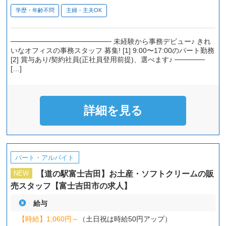
学歴・年齢不問
主婦・主夫OK
──────────────────── 未経験から事務デビュー♪ きれ
いなオフィスの事務スタッフ 募集! [1] 9:00〜17:00のパート勤務
[2] 賞与あり/契約社員(正社員登用前提)、選べます♪ ──────
[…]
詳細を見る
パート・アルバイト
【道の駅富士吉田】お土産・ソフトクリームの販
NEW
売スタッフ【富士吉田市の求人】
給与
【時給】
1,060円～
（土日祝は時給50円アップ）