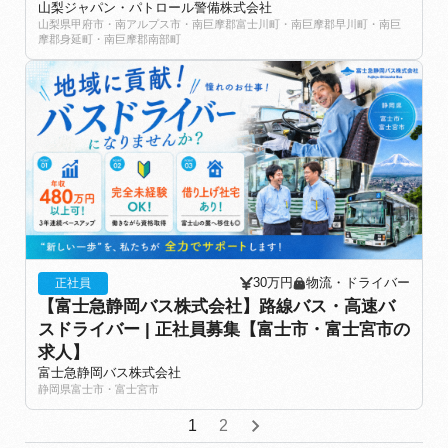
山梨ジャパン・パトロール警備株式会社
山梨県甲府市・南アルプス市・南巨摩郡富士川町・南巨摩郡早川町・南巨
摩郡身延町・南巨摩郡南部町
30万円
物流・ドライバー
正社員
【富士急静岡バス株式会社】路線バス・高速バ
スドライバー | 正社員募集【富士市・富士宮市の
求人】
富士急静岡バス株式会社
静岡県富士市・富士宮市
1
2