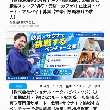
【箱根遊船株式会社】芦ノ湖遊覧船の ①船員 ②
接客スタッフ(切符・売店・カフェ) | 正社員・パ
ート・アルバイト募集【神奈川県箱根町の求
人】
箱根遊船株式会社
神奈川県足柄下郡箱根町
24万円〜30万円
オフィスワーク・事務
正社員
【株式会社ナショナルトータルビバレッジ】①
自販機飲料・宅配水のルート配送 ②一般事務 ③
買取専門店サポート｜飲料×サウナ！？挑戦する
ベンチャーで増員募集【神奈川県相模原市、東