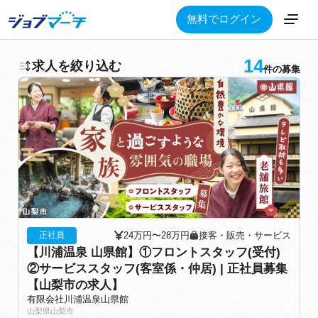
無料でログイン
14
求人を絞り込む
件の募集
24万円〜28万円
接客・販売・サービス
正社員
【川浦温泉 山県館】①フロントスタッフ(受付)
②サービススタッフ(客室係・仲居) | 正社員募集
【山梨市の求人】
有限会社川浦温泉山県館
山梨県山梨市