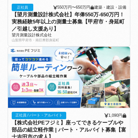
550万円〜650万円
建築・建設・設備
正社員
【望月測量設計株式会社】年俸550万-650万円！
実務経験5年以上の測量士募集【甲府市・身延町
／引越し支援あり】
望月測量設計株式会社
山梨県甲府市・南巨摩郡身延町
1,090円
正社員 / パート・アルバイト
【株式会社PEフジミ】座ってできるケーブルや
部品の組立軽作業 | パート・アルバイト募集【富
士吉田市の求人】