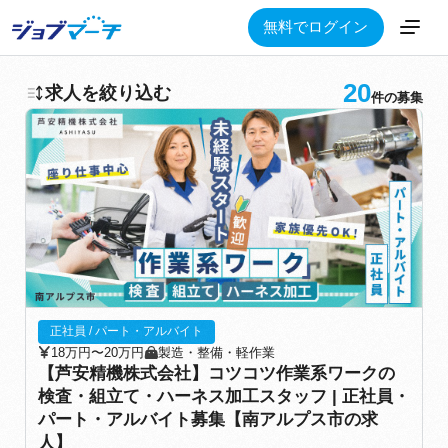
無料でログイン
20
求人を絞り込む
件の募集
正社員 / パート・アルバイト
18万円〜20万円
製造・整備・軽作業
【芦安精機株式会社】コツコツ作業系ワークの
検査・組立て・ハーネス加工スタッフ | 正社員・
パート・アルバイト募集【南アルプス市の求
人】