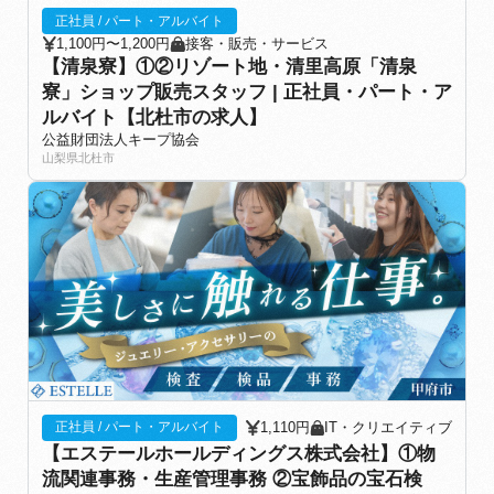
正社員 / パート・アルバイト
1,100円〜1,200円
接客・販売・サービス
【清泉寮】①②リゾート地・清里高原「清泉
寮」ショップ販売スタッフ | 正社員・パート・ア
ルバイト【北杜市の求人】
公益財団法人キープ協会
山梨県北杜市
1,110円
IT・クリエイティブ
正社員 / パート・アルバイト
【エステールホールディングス株式会社】①物
流関連事務・生産管理事務 ②宝飾品の宝石検