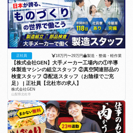
18万円〜29万円
製造・整備・軽作業
正社員
【株式会社GEN】大手メーカー工場内の①半導
体製造マシンの組立スタッフ ②真空関連部品の
検査スタッフ ③配送スタッフ（お陰様でご充
足） | 正社員【北杜市の求人】
株式会社GEN
山梨県北杜市