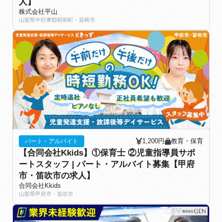
人】
株式会社平山
山梨県中巨摩郡昭和町・韮崎市
1,200円
教育・保育
パート・アルバイト
【合同会社Kkids】①保育士 ②児童指導員サポ
ートスタッフ | パート・アルバイト募集【甲府
市・笛吹市の求人】
合同会社Kkids
山梨県甲府市・笛吹市