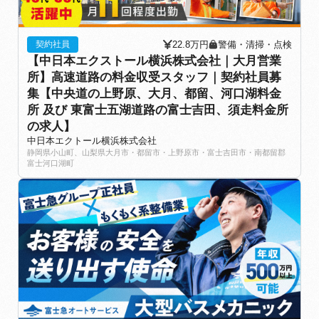
22.8万円
警備・清掃・点検
契約社員
【中日本エクストール横浜株式会社｜大月営業
所】高速道路の料金収受スタッフ｜契約社員募
集【中央道の上野原、大月、都留、河口湖料金
所 及び 東富士五湖道路の富士吉田、須走料金所
の求人】
中日本エクトール横浜株式会社
静岡県小山町、山梨県大月市・都留市・上野原市・富士吉田市・南都留郡
富士河口湖町