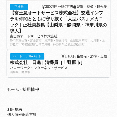
300万円〜550万円
製造・整備・軽作業
正社員
【富士急オートサービス株式会社】交通インフ
ラを仲間とともに守り抜く「大型バス」メカニ
ック | 正社員募集【山梨県・静岡県・神奈川県の
求人】
富士急オートサービス株式会社
静岡県富士市・富士宮市・沼津市・御殿場市、山梨県甲府市・大月市・上
野原市・南都留郡富士河口湖町、神奈川県足柄上郡松田町
1,100円
警備・清掃・点検
パート・アルバイト
株式会社 日進 | 清掃員［上野原市］
ハローワークインターネットサービス
山梨県上野原市
ホーム
-
採用情報
利用規約
個人情報保護方針