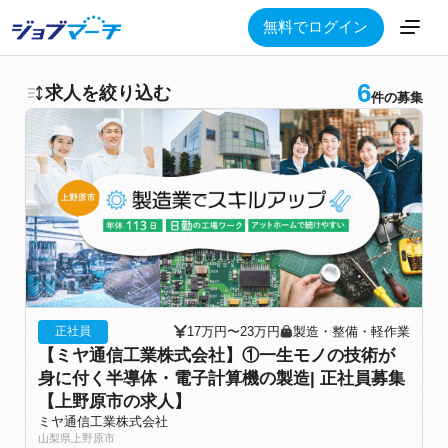
無料でログイン
6
求人を絞り込む
件の募集
17万円〜23万円
製造・整備・軽作業
正社員
【ミヤ通信工業株式会社】①一生モノの技術が
身に付く半導体・電子計算機の製造| 正社員募集
【上野原市の求人】
ミヤ通信工業株式会社
山梨県上野原市