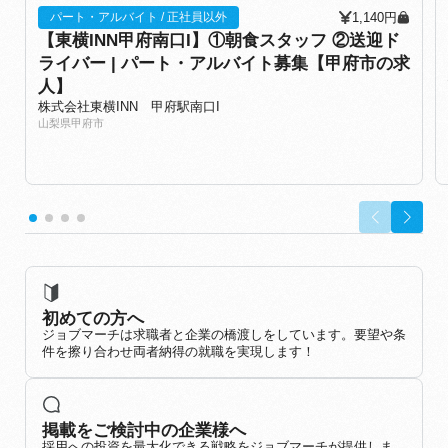
1,140円
パート・アルバイト / 正社員以外
【東横INN甲府南口I】①朝食スタッフ ②送迎ド
ライバー | パート・アルバイト募集【甲府市の求
人】
株式会社東横INN 甲府駅南口I
山梨県甲府市
初めての方へ
ジョブマーチは求職者と企業の橋渡しをしています。要望や条
件を擦り合わせ両者納得の就職を実現します！
掲載をご検討中の企業様へ
採用への投資を最大化できる戦略をジョブマーチが提供しま